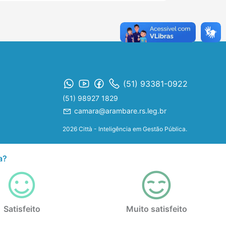
(51) 93381-0922
(51) 98927 1829
camara@arambare.rs.leg.br
2026 Città - Inteligência em Gestão Pública.
a?
Satisfeito
Muito satisfeito