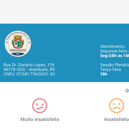
Atendimento:
Segunda-feira à
Seg:08h às 14h
Rua Dr. Donário Lopes, 119
Sessão Plenári
96178-000 - Arambaré, RS
Terça-feira
CNPJ: 07.561.774/0001-30
18h
Q
Muito insatisfeito
Insatisfeito